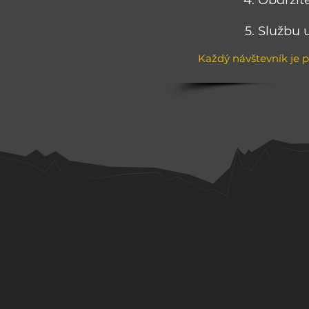
Obdržít
Službu 
Každý návštevník je 