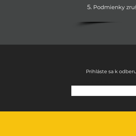
Podmienky zruš
Prihláste sa k odber
Enter your email here