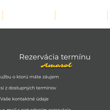
Masážna terapia
Naše produkty
Rezervácia termínu
Amasol
službu o ktorú máte záujem
 si z dostupných termínov
 Vaše kontaktné údaje