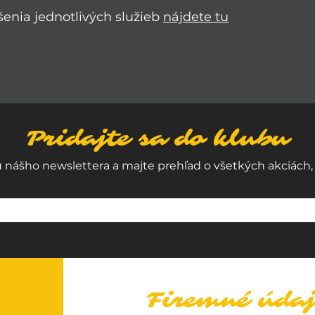
enia jednotlivých služieb
nájdete tu
Pridajte sa do klubu
u nášho newslettera a majte prehľad o všetkých akciách,
Firemné údaj