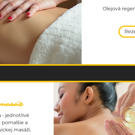
Olejová rege
Reze
 masáž
 - jednotlivé
 pomalšie a
sickej masáži.