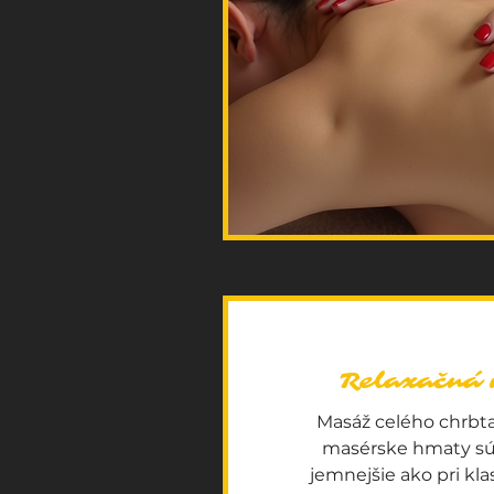
Relaxačná
Masáž celého chrbta
masérske hmaty sú
jemnejšie ako pri kla