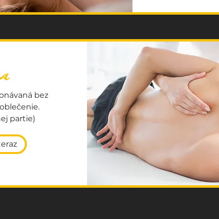
A
onávaná bez
 oblečenie.
ej partie)
teraz