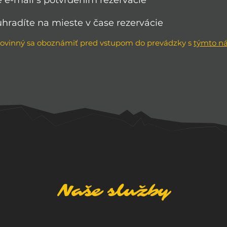
e e-mail s potvrdením rezervácie
uhradíte na mieste v čase rezervácie
povinný sa oboznámiť pred vstupom do prevádzky s
týmto n
Naše služby