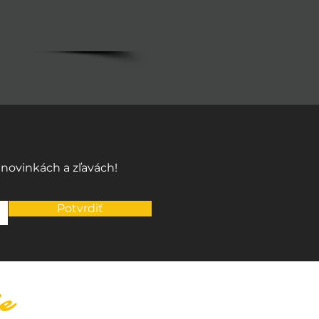
 novinkách a zľavách!
Potvrdiť
e