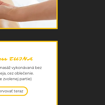
ness TUINA
 masáž vykonávaná bez
leja, cez oblečenie.
e zvolenej partie)
rvovať teraz