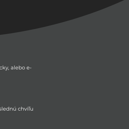
cky, alebo e-
slednú chvíľu