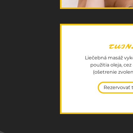
TUIN
Liečebná masáž vyk
použitia oleja, cez
(ošetrenie zvolen
Rezervovať 