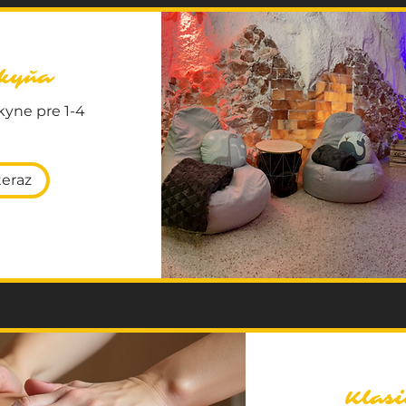
skyňa
kyne pre 1-4
teraz
Klas