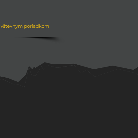
ávštevným poriadkom