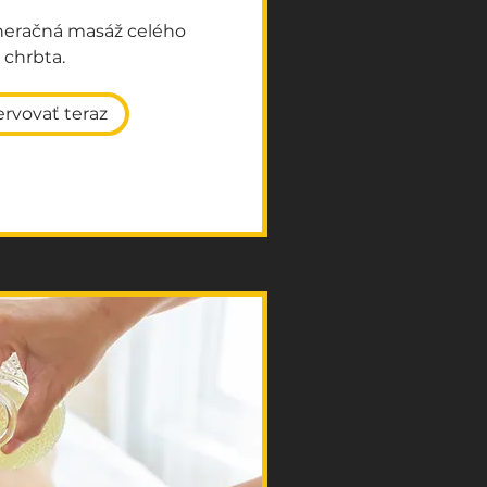
neračná masáž celého
chrbta.
rvovať teraz