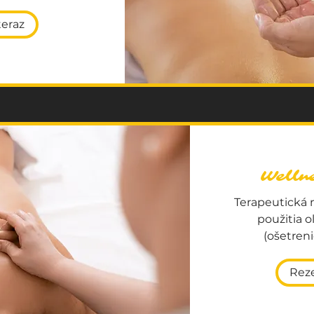
teraz
Well
Terapeutická
použitia o
(ošetreni
Reze