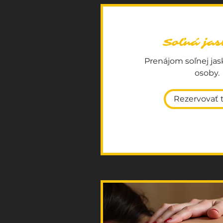
Soľná ja
Prenájom soľnej jas
osoby.
Rezervovať 