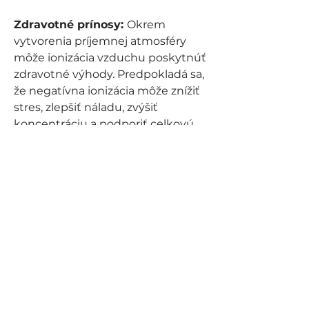
Zdravotné prínosy:
Okrem
vytvorenia príjemnej atmosféry
môže ionizácia vzduchu poskytnúť
zdravotné výhody. Predpokladá sa,
že negatívna ionizácia môže znížiť
stres, zlepšiť náladu, zvýšiť
koncentráciu a podporiť celkovú
pohodu.
Jednoduché použitie:
Náš
svietnik sa extrémne ľahko
používa. Stačí umiestniť sviečku
dovnútra a zapáliť ju. Po chvíli si
užijete veľkolepé svetlo a
blahodárne ionizačné vlastnosti.
Štýlový dizajn:
Náš svietnik vyzerá
krásne v každej miestnosti. Jeho