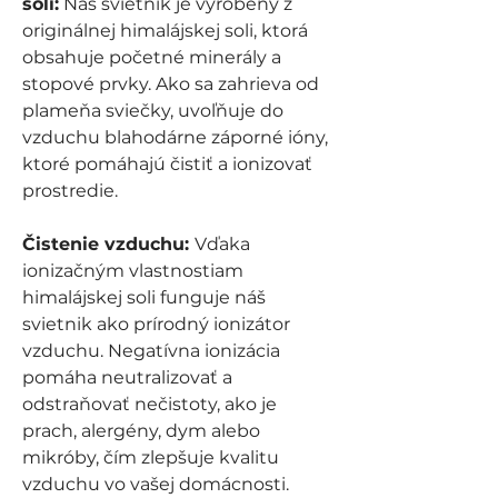
soli:
Náš svietnik je vyrobený z
originálnej himalájskej soli, ktorá
obsahuje početné minerály a
stopové prvky. Ako sa zahrieva od
plameňa sviečky, uvoľňuje do
vzduchu blahodárne záporné ióny,
ktoré pomáhajú čistiť a ionizovať
prostredie.
Čistenie vzduchu:
Vďaka
ionizačným vlastnostiam
himalájskej soli funguje náš
svietnik ako prírodný ionizátor
vzduchu. Negatívna ionizácia
pomáha neutralizovať a
odstraňovať nečistoty, ako je
prach, alergény, dym alebo
mikróby, čím zlepšuje kvalitu
vzduchu vo vašej domácnosti.