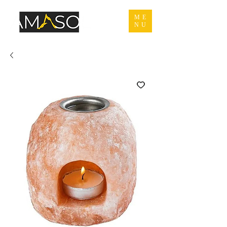
ME
NU