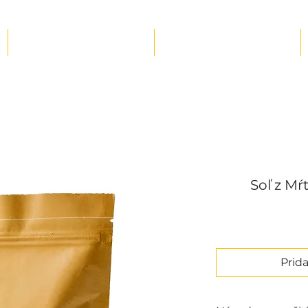
Masážna terapia
Naše produkty
Soľ z Mŕ
Prid