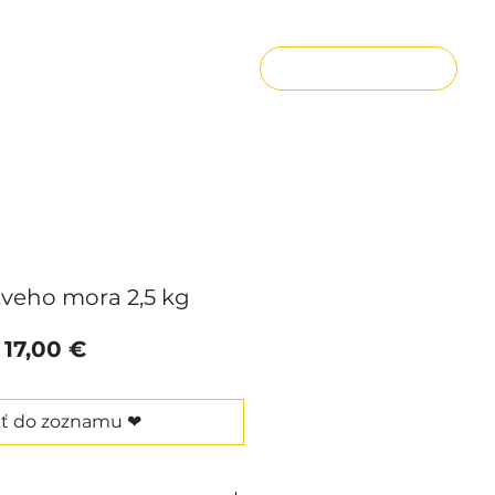
Prihlásiť sa
Darčekové poukážky
tveho mora 2,5 kg
Price
17,00 €
ať do zoznamu ❤︎