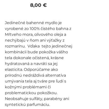
Price
8,00 €
Jedinečné bahenné mydlo je
vyrobené zo 100% čistého bahna z
Mŕtveho mora, olivového oleja a
nechýbajú v ňom ani výťažky z
rozmarínu. Vďaka tejto jedinečnej
kombinácii bude pokožka vášho
tela dokonale očistená, krásne
hydratovaná a navráti sa jej
elasticita. Odporúčame ako
prírodnú nedráždivá alternatíva
umývania tela aj tváre pre ľudí s
kožnými problémami či
problematickou pokožkou.
Neobsahuje sulfáty, parabény ani
syntetickú parfumáciu.