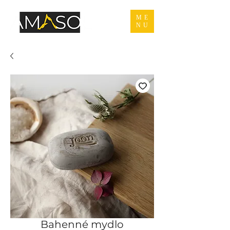
ME
NU
Bahenné mydlo