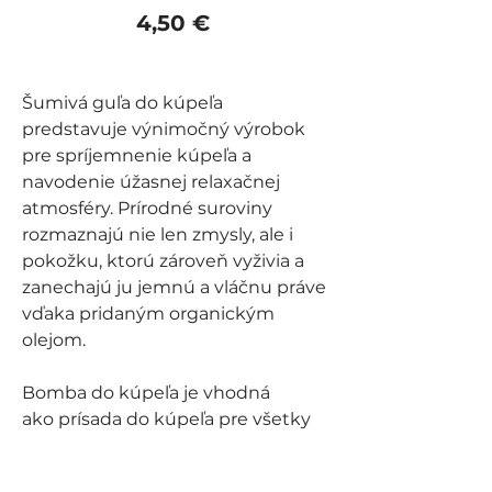
Price
4,50 €
Šumivá guľa do kúpeľa
predstavuje výnimočný výrobok
pre spríjemnenie kúpeľa a
navodenie úžasnej relaxačnej
atmosféry. Prírodné suroviny
rozmaznajú nie len zmysly, ale i
pokožku, ktorú zároveň vyživia a
zanechajú ju jemnú a vláčnu práve
vďaka pridaným organickým
olejom.
Bomba do kúpeľa je vhodná
ako prísada do kúpeľa pre všetky
typy pokožky a vekové kategórie.