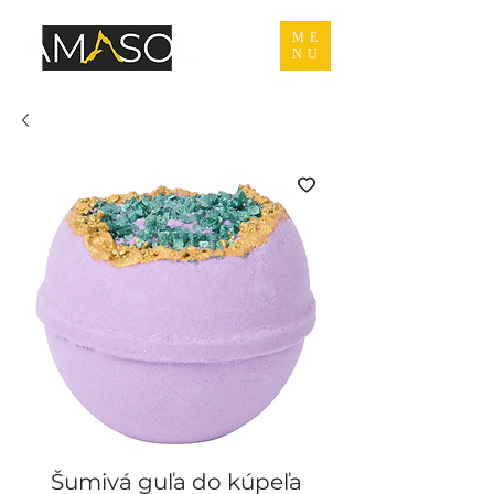
ME
NU
Šumivá guľa do kúpeľa