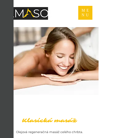
ME
NU
Klasická masáž
Olejová regeneračná masáž celého chrbta.