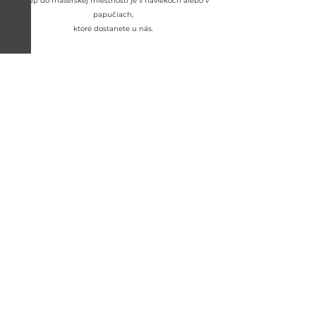
Vstup do masérskej miestnosti je v návlekoch alebo v
papučiach,
ktoré dostanete u nás.
Rezervovať teraz
Storno podmienky
Podmienky zrušenia jednotlivých služieb sú uvedené v
návštevnom poriadku.
Všeobecné obchodné podmienky
Reklamačný poriadok
Návštevný poriadok
GDPR
Využívanie súborov cookie