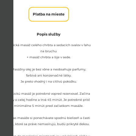
Platba
na
Platba na mieste
mieste
Popis služby
Klasická masáž celého chrbta a sedacích svalov v ľahu
na bruchu
+ masáž chrbta a šije v sede.
Masážny olej je bez vône a neobsahuje parfumy,
farbivá ani konzervačné látky.
Je preto vhodný i na citlivú pokožku.
Klasickú masáž je potrebné vopred rezervovať. Začína
vždy o celej hodine a trvá 45 minút. Je potrebné prísť
minimálne 5 minút pred začiatkom masáže.
Počas masáže si ponechávate spodnú bielizeň a časti
tela, ktoré sa práve nemasírujú, budú prikryté dekou.